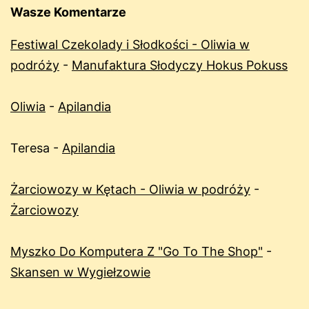
Wasze Komentarze
Festiwal Czekolady i Słodkości - Oliwia w
podróży
-
Manufaktura Słodyczy Hokus Pokuss
Oliwia
-
Apilandia
Teresa
-
Apilandia
Żarciowozy w Kętach - Oliwia w podróży
-
Żarciowozy
Myszko Do Komputera Z "Go To The Shop"
-
Skansen w Wygiełzowie