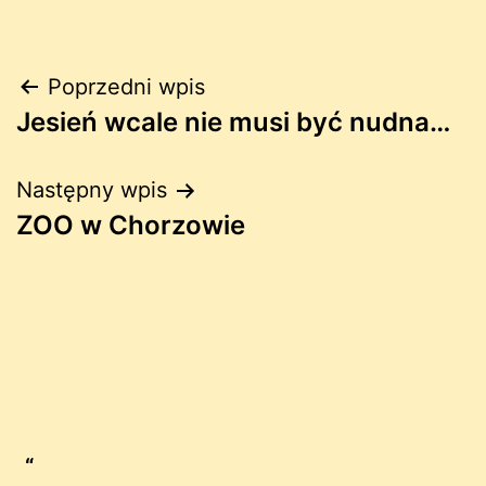
Nawigacja
Poprzedni wpis
Jesień wcale nie musi być nudna…
wpisu
Następny wpis
ZOO w Chorzowie