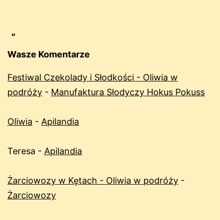
Wasze Komentarze
Festiwal Czekolady i Słodkości - Oliwia w
podróży
-
Manufaktura Słodyczy Hokus Pokuss
Oliwia
-
Apilandia
Teresa
-
Apilandia
Żarciowozy w Kętach - Oliwia w podróży
-
Żarciowozy