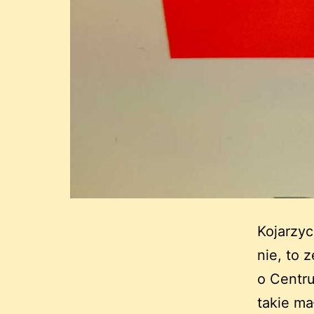
Kojarzy
nie, to 
o Centr
takie m