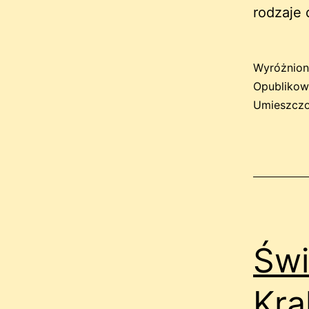
rodzaje 
Wyróżnion
Opubliko
Umieszczo
Świ
Kr