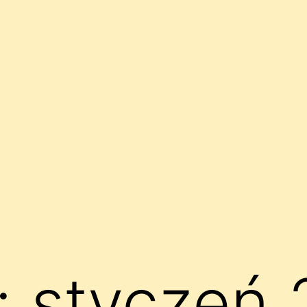
:
styczeń