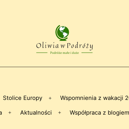
Stolice Europy
Wspomnienia z wakacji 
zwiń
Rozwiń
nu
menu
a
Aktualności
Współpraca z blogiem
Rozwiń
Rozwiń
menu
menu