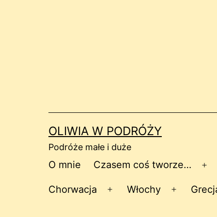
Przejdź
do
treści
OLIWIA W PODRÓŻY
Podróże małe i duże
O mnie
Czasem coś tworze…
Ro
me
Chorwacja
Włochy
Grecj
Rozwiń
Rozwiń
menu
menu