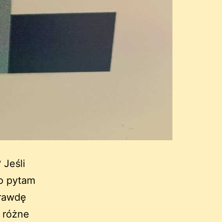
 Jeśli
go pytam
prawdę
 różne