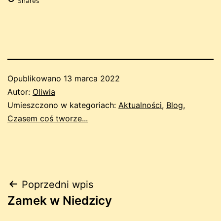
Shares
Opublikowano
13 marca 2022
Autor:
Oliwia
Umieszczono w kategoriach:
Aktualności
,
Blog
,
Czasem coś tworze...
Nawigacja
Poprzedni wpis
Zamek w Niedzicy
wpisu