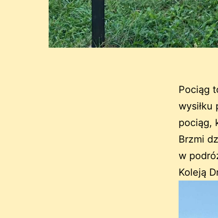
Pociąg t
wysiłku 
pociąg, 
Brzmi d
w podró
Koleją 