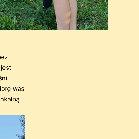
bez
jest
śni.
iorę was
Lokalną