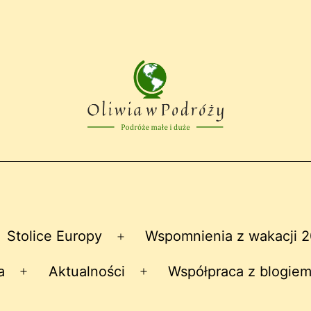
Stolice Europy
Wspomnienia z wakacji 
zwiń
Rozwiń
nu
menu
a
Aktualności
Współpraca z blogiem
Rozwiń
Rozwiń
menu
menu