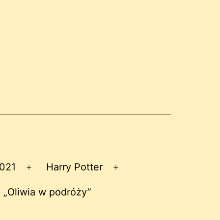
2021
Harry Potter
Rozwiń
Rozwiń
menu
menu
 „Oliwia w podróży”