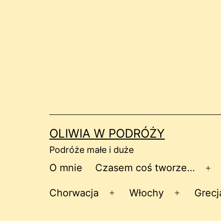
Przejdź
do
treści
OLIWIA W PODRÓŻY
Podróże małe i duże
O mnie
Czasem coś tworze…
Ro
me
Chorwacja
Włochy
Grecj
Rozwiń
Rozwiń
menu
menu