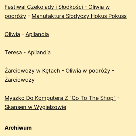
Festiwal Czekolady i Słodkości - Oliwia w
podróży
-
Manufaktura Słodyczy Hokus Pokuss
Oliwia
-
Apilandia
Teresa
-
Apilandia
Żarciowozy w Kętach - Oliwia w podróży
-
Żarciowozy
Myszko Do Komputera Z "Go To The Shop"
-
Skansen w Wygiełzowie
Archiwum