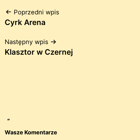
Nawigacja
Poprzedni wpis
Cyrk Arena
wpisu
Następny wpis
Klasztor w Czernej
Wasze Komentarze