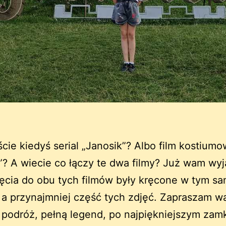
ście kiedyś serial „Janosik”? Albo film kostium
? A wiecie co łączy te dwa filmy? Już wam wyj
jęcia do obu tych filmów były kręcone w tym s
 a przynajmniej część tych zdjęć. Zapraszam w
podróż, pełną legend, po najpiękniejszym zam