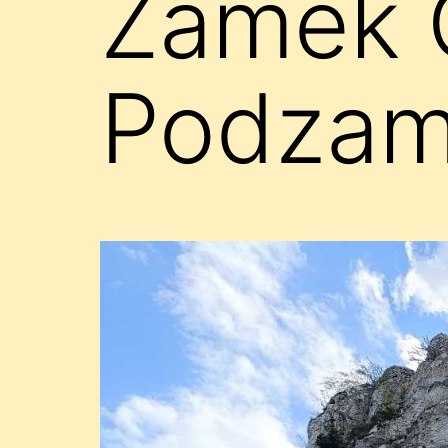
Zamek 
Podzam