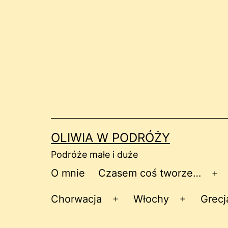
Przejdź
do
treści
OLIWIA W PODRÓŻY
Podróże małe i duże
O mnie
Czasem coś tworze…
Ro
me
Chorwacja
Włochy
Grecj
Rozwiń
Rozwiń
menu
menu