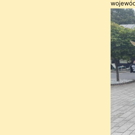
wojewód