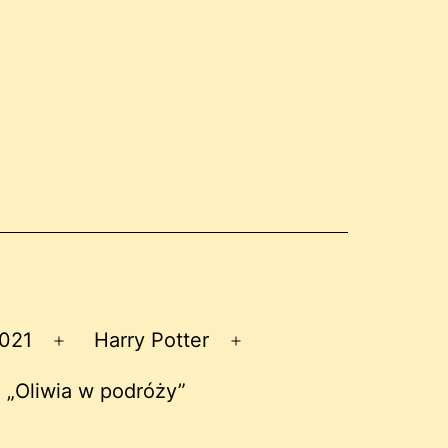
2021
Harry Potter
Rozwiń
Rozwiń
menu
menu
 „Oliwia w podróży”