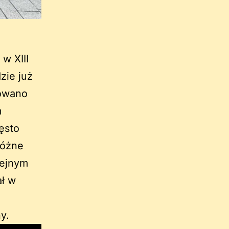
w XIII
zie już
dowano
m
ęsto
różne
lejnym
ał w
y.