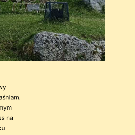
owy
aśniam.
amym
as na
ku