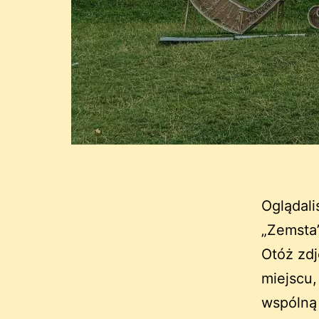
Oglądali
„Zemsta”
Otóż zd
miejscu,
wspólną 