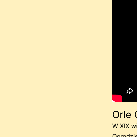
Orle
W XIX w
Ogrodzie