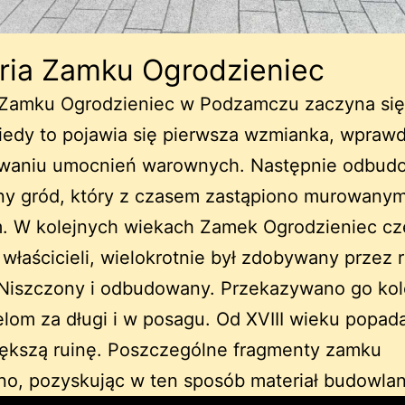
oria Zamku Ogrodzieniec
 Zamku Ogrodzieniec w Podzamczu zaczyna się 
iedy to pojawia się pierwsza wzmianka, wprawd
owaniu umocnień warownych. Następnie odbu
ny gród, który z czasem zastąpiono murowany
. W kolejnych wiekach Zamek Ogrodzieniec cz
 właścicieli, wielokrotnie był zdobywany przez 
 Niszczony i odbudowany. Przekazywano go ko
elom za długi i w posagu. Od XVIII wieku popad
iększą ruinę. Poszczególne fragmenty zamku
no, pozyskując w ten sposób materiał budowlan