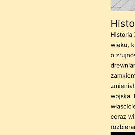
Hist
Historia
wieku, k
o zrujn
drewnia
zamkiem
zmieniał
wojska.
właścici
coraz w
rozbiera