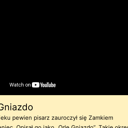
 Gniazdo
ieku pewien pisarz zauroczył się Zamkiem
niec. Opisał go jako „Orle Gniazdo”. Takie okre