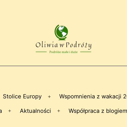
Stolice Europy
Wspomnienia z wakacji 
zwiń
Rozwiń
nu
menu
a
Aktualności
Współpraca z blogiem
Rozwiń
Rozwiń
menu
menu