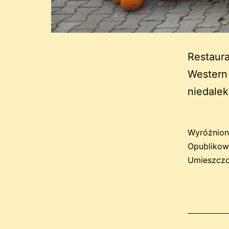
Restaura
Western 
niedalek
Wyróżnion
Opubliko
Umieszczo