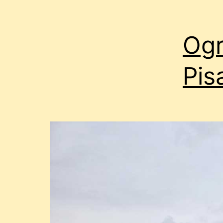
Ogr
Pis