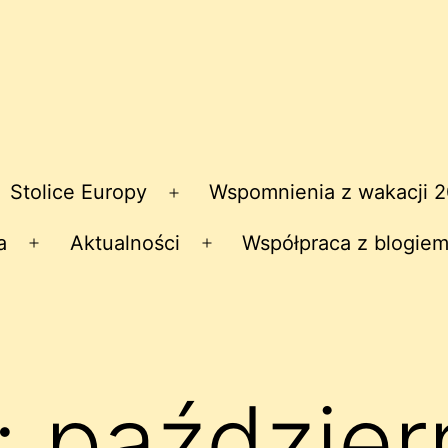
Stolice Europy
Wspomnienia z wakacji 
zwiń
Rozwiń
nu
menu
a
Aktualności
Współpraca z blogiem
Rozwiń
Rozwiń
menu
menu
:
paździer