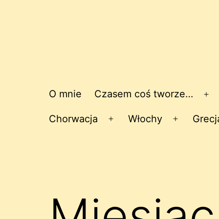
O mnie
Czasem coś tworze…
Ro
me
Chorwacja
Włochy
Grecj
Rozwiń
Rozwiń
menu
menu
Miesiąc