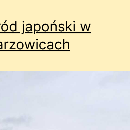
ód japoński w
arzowicach