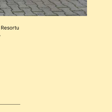
 Resortu
w