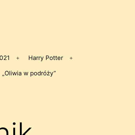
2021
Harry Potter
Rozwiń
Rozwiń
menu
menu
 „Oliwia w podróży”
nik