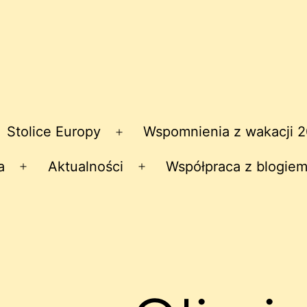
Stolice Europy
Wspomnienia z wakacji 
zwiń
Rozwiń
nu
menu
a
Aktualności
Współpraca z blogiem
Rozwiń
Rozwiń
menu
menu