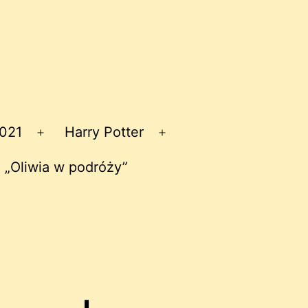
2021
Harry Potter
Rozwiń
Rozwiń
menu
menu
 „Oliwia w podróży”