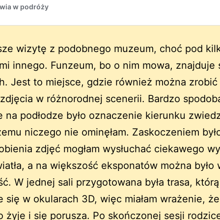
isze wizytę z podobnego muzeum, choć pod ki
mi innego. Funzeum, bo o nim mowa, znajduje 
h. Jest to miejsce, gdzie również można zrobi
 zdjęcia w różnorodnej scenerii. Bardzo spodob
że na podłodze było oznaczenie kierunku zwiedz
czemu niczego nie ominęłam. Zaskoczeniem było
robienia zdjęć mogłam wysłuchać ciekawego wy
iatła, a na większość eksponatów można było 
ść. W jednej sali przygotowana była trasa, którą
 się w okularach 3D, więc miałam wrażenie, że
 żyje i się porusza. Po skończonej sesji rodzi