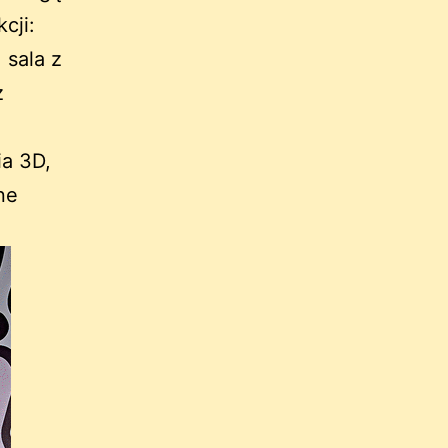
cji:
 sala z
z
a 3D,
ne