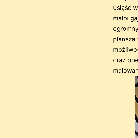
usiąść w
małpi ga
ogromnym
plansza 
możliwo
oraz obe
malowan