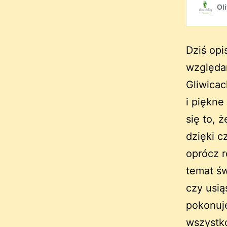
Dziś op
względa
Gliwicac
i piękne
się to, 
dzięki 
oprócz 
temat św
czy usią
pokonuje
wszystko