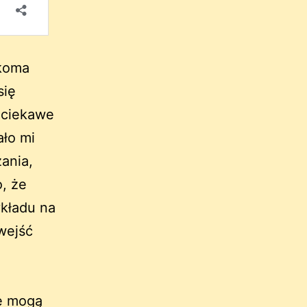
lkoma
się
ć ciekawe
ało mi
ania,
, że
kładu na
wejść
ce mogą