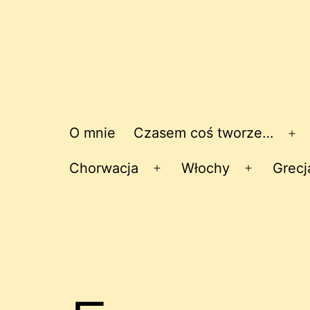
O mnie
Czasem coś tworze…
Ro
me
Chorwacja
Włochy
Grecj
Rozwiń
Rozwiń
menu
menu