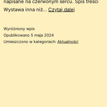
napisane na czerwonym sercu. Spis treści
Womai
Wystawa inna niż…
Czytaj dalej
–
W
Wyróżniony wpis
stronę
Opublikowano
5 maja 2024
ciemności
Umieszczono w kategoriach:
Aktualności