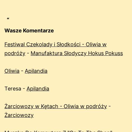
Wasze Komentarze
Festiwal Czekolady i Słodkości - Oliwia w
podróży
-
Manufaktura Słodyczy Hokus Pokuss
Oliwia
-
Apilandia
Teresa
-
Apilandia
Żarciowozy w Kętach - Oliwia w podróży
-
Żarciowozy