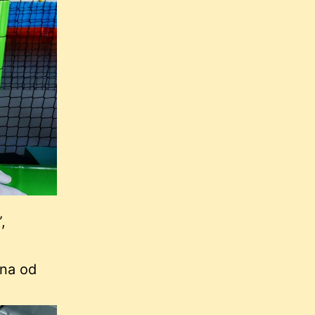
,
żna od