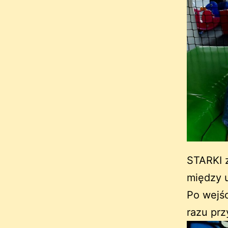
STARKI 
między u
Po wejśc
razu prz