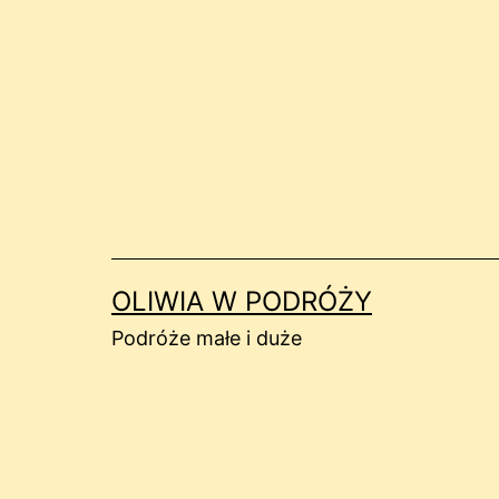
Przejdź
do
treści
OLIWIA W PODRÓŻY
Podróże małe i duże