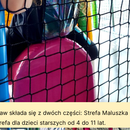
aw składa się z dwóch części: Strefa Maluszka 
trefa dla dzieci starszych od 4 do 11 lat.