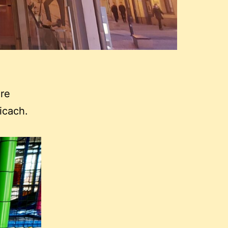
óre
icach.