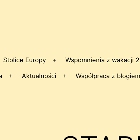
Stolice Europy
Wspomnienia z wakacji 
zwiń
Rozwiń
nu
menu
a
Aktualności
Współpraca z blogiem
Rozwiń
Rozwiń
menu
menu