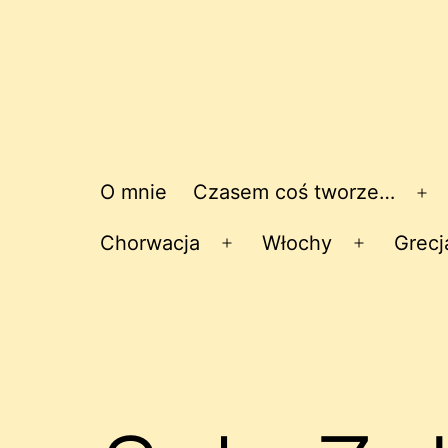
O mnie
Czasem coś tworze…
Ro
me
Chorwacja
Włochy
Grecj
Rozwiń
Rozwiń
menu
menu