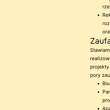
rze
Rek
ro
ora
Zaufa
Stawiamy
realizo
projekty
pory zau
Biu
Par
pro
Ap