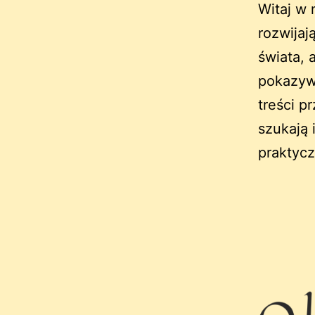
Witaj w
rozwijaj
świata, 
pokazywa
treści p
szukają 
praktycz