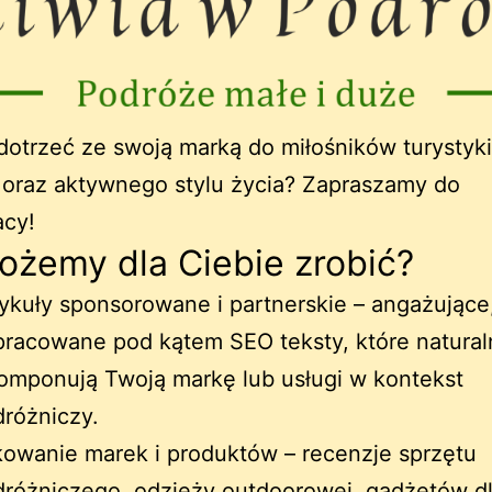
otrzeć ze swoją marką do miłośników turystyki
 oraz aktywnego stylu życia? Zapraszamy do
acy!
ożemy dla Ciebie zrobić?
ykuły sponsorowane i partnerskie – angażujące
racowane pod kątem SEO teksty, które natural
mponują Twoją markę lub usługi w kontekst
różniczy.
owanie marek i produktów – recenzje sprzętu
różniczego, odzieży outdoorowej, gadżetów d