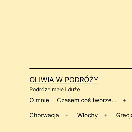
Przejdź
do
treści
OLIWIA W PODRÓŻY
Podróże małe i duże
O mnie
Czasem coś tworze…
Ro
me
Chorwacja
Włochy
Grecj
Rozwiń
Rozwiń
menu
menu