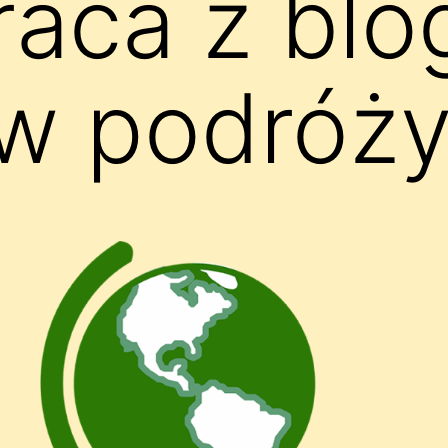
aca z blo
 w podróży