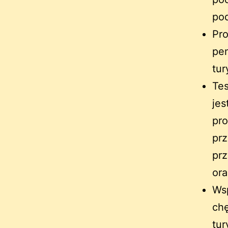
pod
Pro
pen
tur
Tes
jes
pr
prz
prz
ora
Wsp
chę
tur