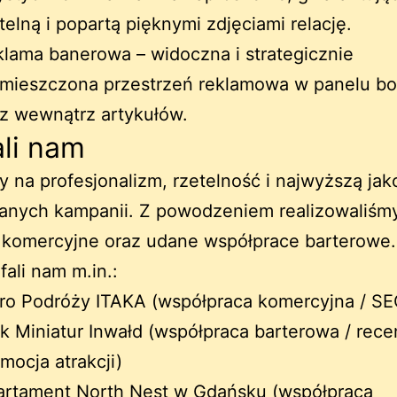
telną i popartą pięknymi zdjęciami relację.
lama banerowa – widoczna i strategicznie
zmieszczona przestrzeń reklamowa w panelu b
z wewnątrz artykułów.
li nam
 na profesjonalizm, rzetelność i najwyższą jak
wanych kampanii. Z powodzeniem realizowaliśm
 komercyjne oraz udane współprace barterowe.
fali nam m.in.:
ro Podróży ITAKA (współpraca komercyjna / SE
k Miniatur Inwałd (współpraca barterowa / recen
mocja atrakcji)
artament North Nest w Gdańsku (współpraca