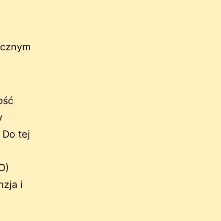
ocznym
ość
y
 Do tej
O)
zja i