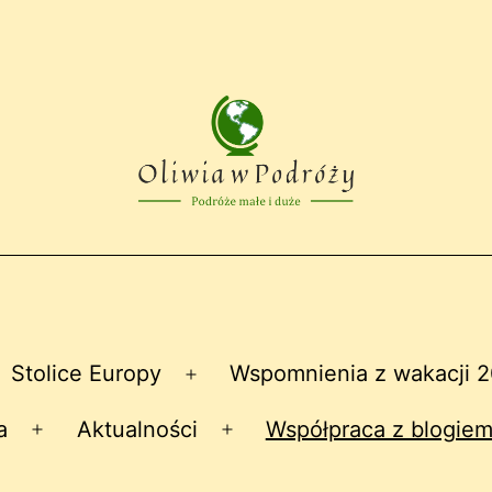
Stolice Europy
Wspomnienia z wakacji 
zwiń
Rozwiń
nu
menu
a
Aktualności
Współpraca z blogiem
Rozwiń
Rozwiń
menu
menu