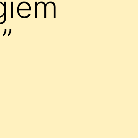
giem
”