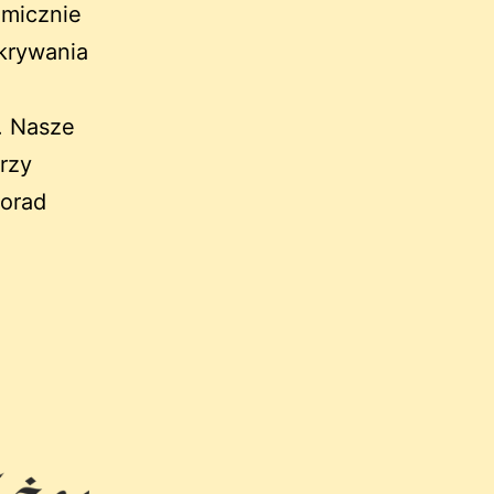
micznie
dkrywania
. Nasze
rzy
porad