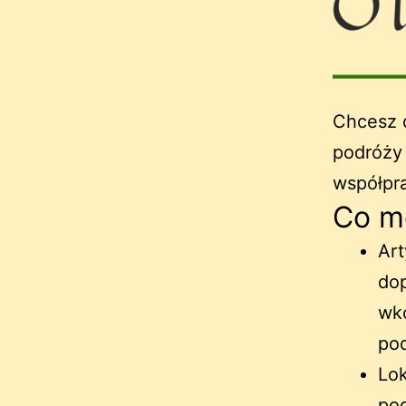
Chcesz d
podróży
współpr
Co m
Art
dop
wko
pod
Lok
pod