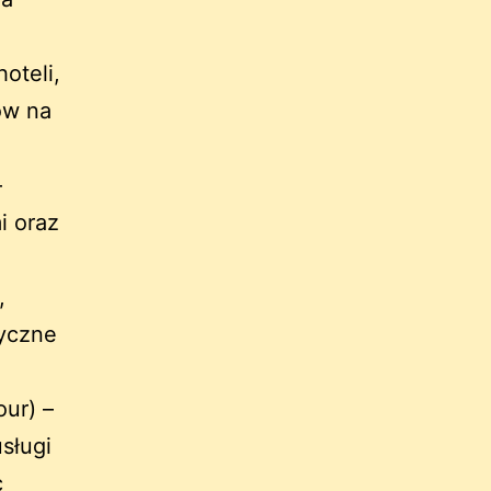
oteli,
ów na
–
i oraz
,
tyczne
our) –
sługi
c