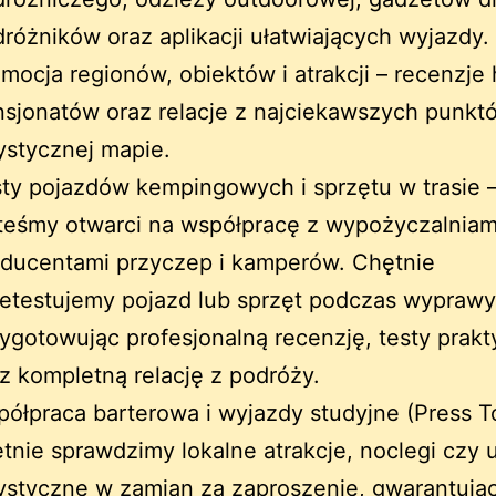
różników oraz aplikacji ułatwiających wyjazdy.
mocja regionów, obiektów i atrakcji – recenzje h
sjonatów oraz relacje z najciekawszych punkt
ystycznej mapie.
ty pojazdów kempingowych i sprzętu w trasie 
teśmy otwarci na współpracę z wypożyczalniam
oducentami przyczep i kamperów. Chętnie
etestujemy pojazd lub sprzęt podczas wyprawy
ygotowując profesjonalną recenzję, testy prak
z kompletną relację z podróży.
ółpraca barterowa i wyjazdy studyjne (Press T
tnie sprawdzimy lokalne atrakcje, noclegi czy u
ystyczne w zamian za zaproszenie, gwarantują