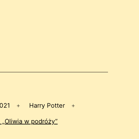
2021
Harry Potter
Rozwiń
Rozwiń
menu
menu
 „Oliwia w podróży”