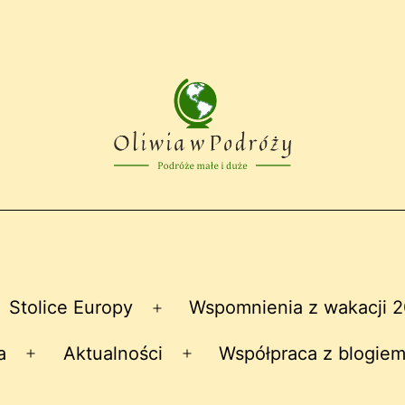
Stolice Europy
Wspomnienia z wakacji 
zwiń
Rozwiń
nu
menu
a
Aktualności
Współpraca z blogiem
Rozwiń
Rozwiń
menu
menu