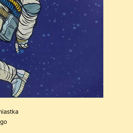
miastka
ego