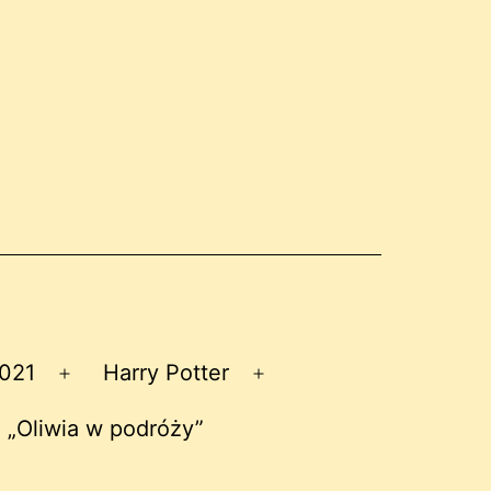
2021
Harry Potter
Rozwiń
Rozwiń
menu
menu
 „Oliwia w podróży”