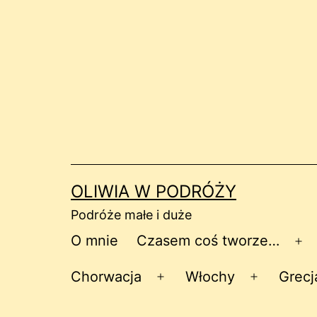
Przejdź
do
treści
OLIWIA W PODRÓŻY
Podróże małe i duże
O mnie
Czasem coś tworze…
Ro
me
Chorwacja
Włochy
Grecj
Rozwiń
Rozwiń
menu
menu