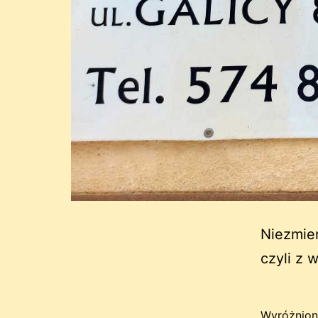
Niezmie
czyli z 
Wyróżnion