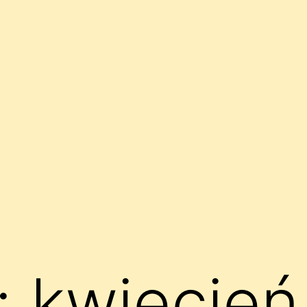
:
kwiecie