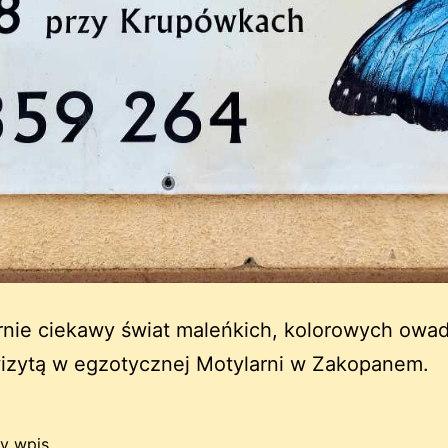
rnie ciekawy świat maleńkich, kolorowych owa
wizytą w egzotycznej Motylarni w Zakopanem.
y wpis