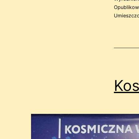
Opubliko
Umieszczo
Ko