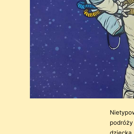
Nietypow
podróży
dziecka.