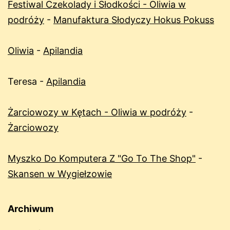
Festiwal Czekolady i Słodkości - Oliwia w
podróży
-
Manufaktura Słodyczy Hokus Pokuss
Oliwia
-
Apilandia
Teresa
-
Apilandia
Żarciowozy w Kętach - Oliwia w podróży
-
Żarciowozy
Myszko Do Komputera Z "Go To The Shop"
-
Skansen w Wygiełzowie
Archiwum