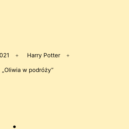
2021
Harry Potter
Rozwiń
Rozwiń
menu
menu
 „Oliwia w podróży”