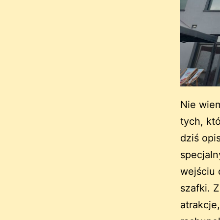
Nie wiem
tych, kt
dziś opi
specjaln
wejściu 
szafki. 
atrakcje