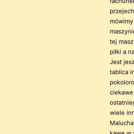
rachune
przejech
mówimy 
maszynie
tej masz
piłki a 
Jest jes
tablica 
pokolor
ciekawe 
ostatnie
wiele in
Malucha
kawę w s