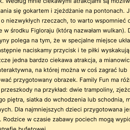
k. Według mnie ciekawymi atrakcjami są możli
ania się gokartem i zjeżdżanie na pontonach. J
o niezwykłych rzeczach, to warto wspomnieć 
 w środku Figloraju (którą nazwałam wulkan). D
yny polega na tym, że w specjalne miejsce uk
następnie naciskamy przycisk i te piłki wyskakują
zcze jedna bardzo ciekawa atrakcja, a mianowic
interaktywna, na której można w coś zagrać lub
ować przygotowany obrazek. Family Fun ma ró
przeszkody na przykład: dwie trampoliny, zjeżd
go piętra, siatka do wchodzenia lub schodnia, m
nych. Dla najmniejszych dzieci przygotowana je
. Rodzice w czasie zabawy pociech mogą wypi
trefie bufetowej.