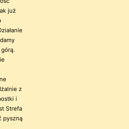
wość
ak już
o
ziałanie
ładamy
 górą.
ie
żne
żalnie z
ostki i
st Strefa
ć pyszną