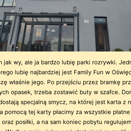
 jak wy, ale ja bardzo lubię parki rozrywki. Je
órego lubię najbardziej jest Family Fun w Oświęc
szę właśnie jego. Po przejściu przez bramkę pr
ych opasek, trzeba zostawić buty w szafce. Dor
dostają specjalną smycz, na której jest karta 
Za pomocą tej karty płacimy za wszystkie płatne
, oraz posiłki, a na sam koniec pobytu reguluje