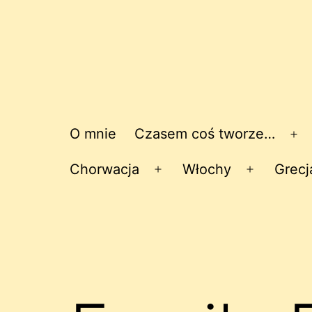
O mnie
Czasem coś tworze…
Ro
me
Chorwacja
Włochy
Grecj
Rozwiń
Rozwiń
menu
menu