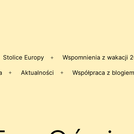
Stolice Europy
Wspomnienia z wakacji 
zwiń
Rozwiń
nu
menu
a
Aktualności
Współpraca z blogiem
Rozwiń
Rozwiń
menu
menu