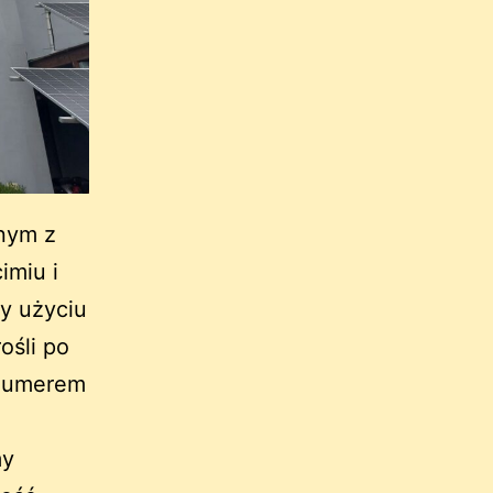
dnym z
imiu i
zy użyciu
ośli po
z numerem
my