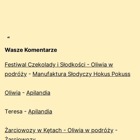
Wasze Komentarze
Festiwal Czekolady i Słodkości - Oliwia w
podróży
-
Manufaktura Słodyczy Hokus Pokuss
Oliwia
-
Apilandia
Teresa
-
Apilandia
Żarciowozy w Kętach - Oliwia w podróży
-
Żarciowozy