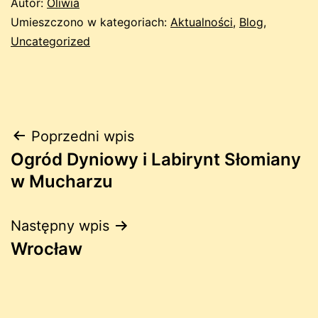
Autor:
Oliwia
Umieszczono w kategoriach:
Aktualności
,
Blog
,
Uncategorized
Nawigacja
Poprzedni wpis
Ogród Dyniowy i Labirynt Słomiany
wpisu
w Mucharzu
Następny wpis
Wrocław