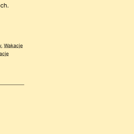
ch.
y
,
Wakacje
acje