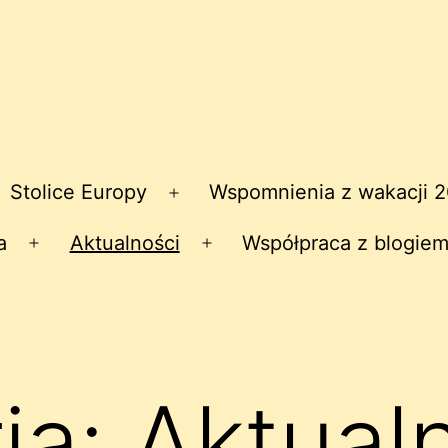
Stolice Europy
Wspomnienia z wakacji 
zwiń
Rozwiń
nu
menu
a
Aktualności
Współpraca z blogiem
Rozwiń
Rozwiń
menu
menu
ia:
Aktual