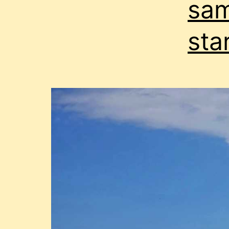
sa
sta