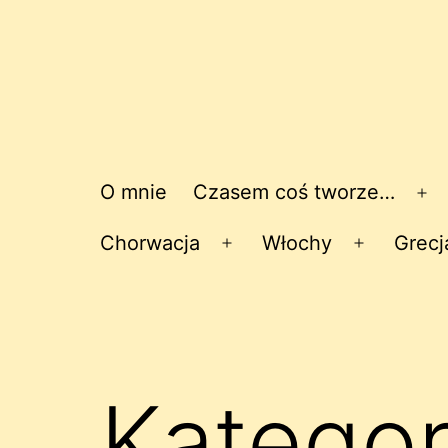
O mnie
Czasem coś tworze…
Ro
me
Chorwacja
Włochy
Grecj
Rozwiń
Rozwiń
menu
menu
Kategor