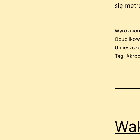
się met
Wyróżnion
Opubliko
Umieszczo
Tagi
Akrop
Wak