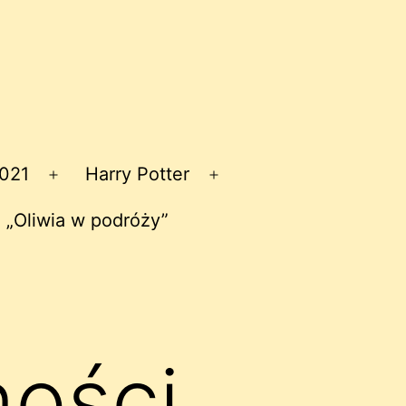
2021
Harry Potter
Rozwiń
Rozwiń
menu
menu
 „Oliwia w podróży”
ności