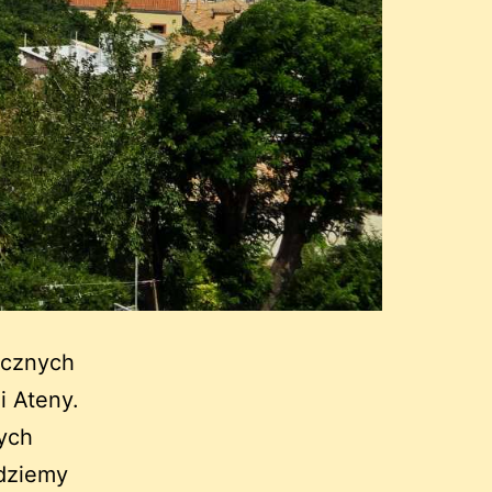
ocznych
i Ateny.
ych
edziemy