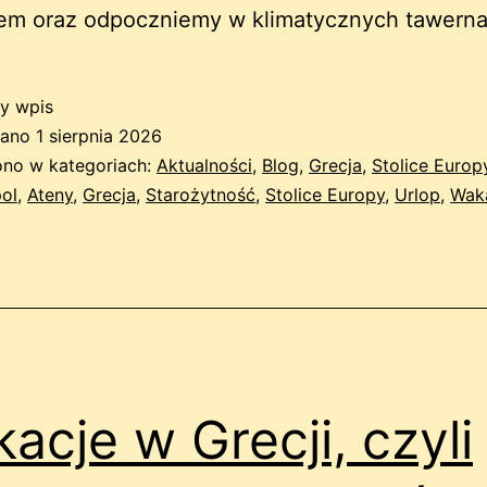
rem oraz odpoczniemy w klimatycznych tawerna
y wpis
wano
1 sierpnia 2026
no w kategoriach:
Aktualności
,
Blog
,
Grecja
,
Stolice Europ
ol
,
Ateny
,
Grecja
,
Starożytność
,
Stolice Europy
,
Urlop
,
Wak
acje w Grecji, czyli