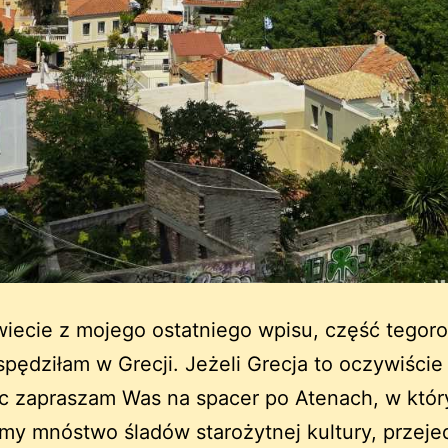
wiecie z mojego ostatniego wpisu, część tegor
spędziłam w Grecji. Jeżeli Grecja to oczywiście 
ęc zapraszam Was na spacer po Atenach, w któr
my mnóstwo śladów starożytnej kultury, przej