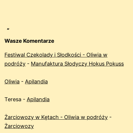
Wasze Komentarze
Festiwal Czekolady i Słodkości - Oliwia w
podróży
-
Manufaktura Słodyczy Hokus Pokuss
Oliwia
-
Apilandia
Teresa
-
Apilandia
Żarciowozy w Kętach - Oliwia w podróży
-
Żarciowozy