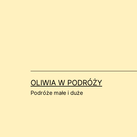
Przejdź
do
treści
OLIWIA W PODRÓŻY
Podróże małe i duże