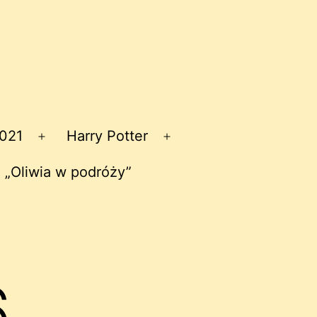
2021
Harry Potter
Rozwiń
Rozwiń
menu
menu
 „Oliwia w podróży”
6