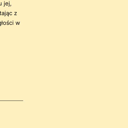
 jej,
tając z
głości w