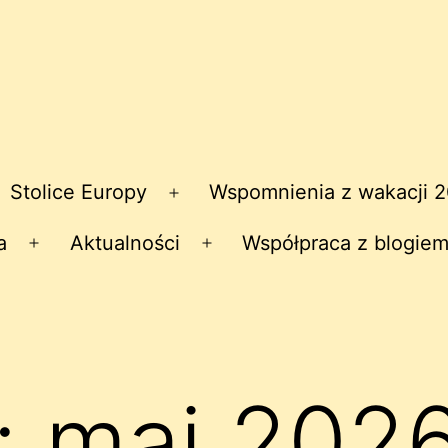
Stolice Europy
Wspomnienia z wakacji 
zwiń
Rozwiń
nu
menu
a
Aktualności
Współpraca z blogiem
Rozwiń
Rozwiń
menu
menu
:
maj 202