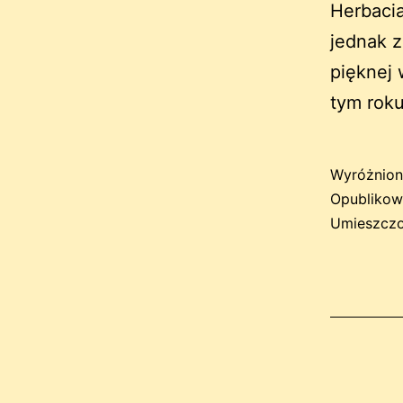
Herbacia
jednak z
pięknej 
tym roku
Wyróżnion
Opubliko
Umieszczo