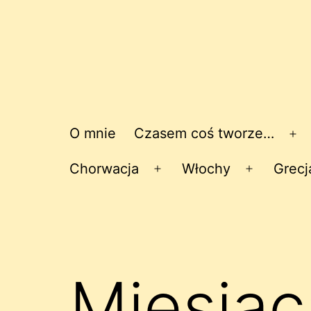
O mnie
Czasem coś tworze…
Ro
me
Chorwacja
Włochy
Grecj
Rozwiń
Rozwiń
menu
menu
Miesiąc