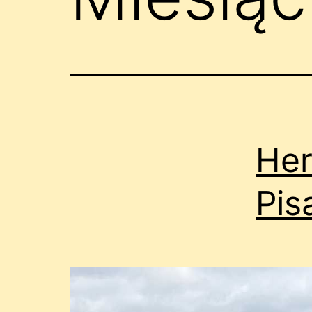
Her
Pis