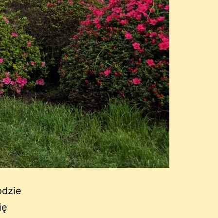
odzie
ię