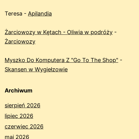
Teresa
-
Apilandia
Żarciowozy w Kętach - Oliwia w podróży
-
Żarciowozy
Myszko Do Komputera Z "Go To The Shop"
-
Skansen w Wygiełzowie
Archiwum
sierpień 2026
lipiec 2026
czerwiec 2026
maj 2026