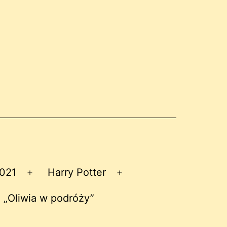
2021
Harry Potter
Rozwiń
Rozwiń
menu
menu
 „Oliwia w podróży”