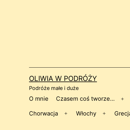
Przejdź
do
treści
OLIWIA W PODRÓŻY
Podróże małe i duże
O mnie
Czasem coś tworze…
Ro
me
Chorwacja
Włochy
Grecj
Rozwiń
Rozwiń
menu
menu