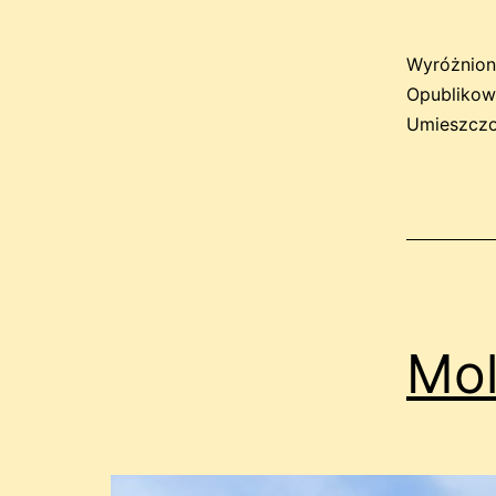
Wyróżnion
Opubliko
Umieszczo
Mol