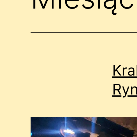
Kra
Ry