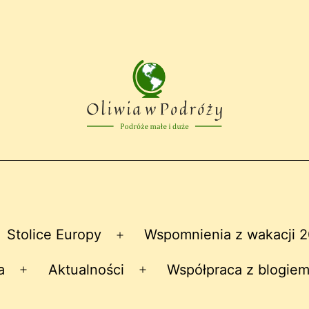
Stolice Europy
Wspomnienia z wakacji 
zwiń
Rozwiń
nu
menu
a
Aktualności
Współpraca z blogiem
Rozwiń
Rozwiń
menu
menu