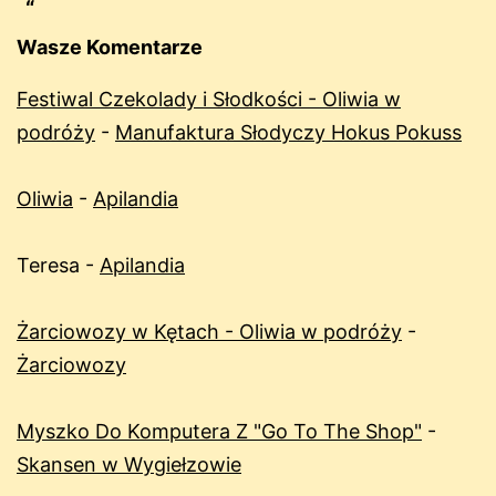
Wasze Komentarze
Festiwal Czekolady i Słodkości - Oliwia w
podróży
-
Manufaktura Słodyczy Hokus Pokuss
Oliwia
-
Apilandia
Teresa
-
Apilandia
Żarciowozy w Kętach - Oliwia w podróży
-
Żarciowozy
Myszko Do Komputera Z "Go To The Shop"
-
Skansen w Wygiełzowie