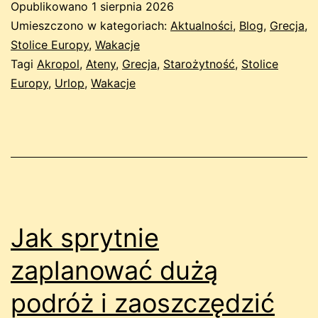
Opublikowano
1 sierpnia 2026
Umieszczono w kategoriach:
Aktualności
,
Blog
,
Grecja
,
Stolice Europy
,
Wakacje
Tagi
Akropol
,
Ateny
,
Grecja
,
Starożytność
,
Stolice
Europy
,
Urlop
,
Wakacje
Jak sprytnie
zaplanować dużą
podróż i zaoszczędzić