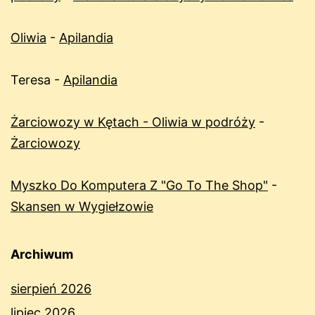
Oliwia
-
Apilandia
Teresa
-
Apilandia
Żarciowozy w Kętach - Oliwia w podróży
-
Żarciowozy
Myszko Do Komputera Z "Go To The Shop"
-
Skansen w Wygiełzowie
Archiwum
sierpień 2026
lipiec 2026