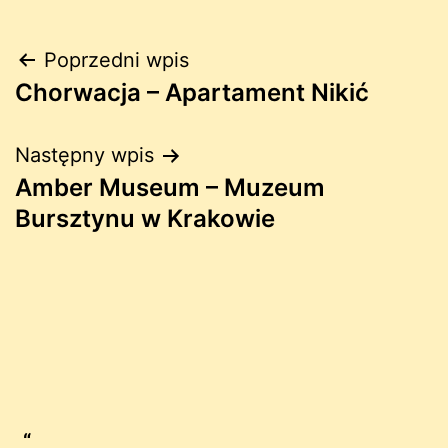
Nawigacja
Poprzedni wpis
Chorwacja – Apartament Nikić
wpisu
Następny wpis
Amber Museum – Muzeum
Bursztynu w Krakowie