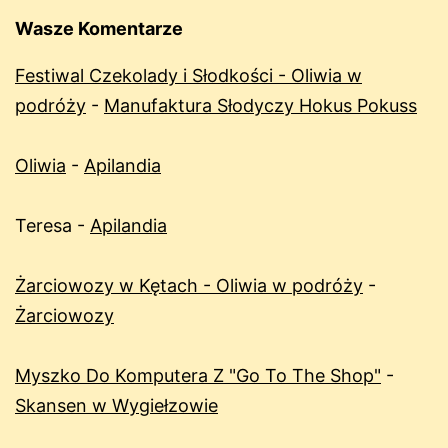
Wasze Komentarze
Festiwal Czekolady i Słodkości - Oliwia w
podróży
-
Manufaktura Słodyczy Hokus Pokuss
Oliwia
-
Apilandia
Teresa
-
Apilandia
Żarciowozy w Kętach - Oliwia w podróży
-
Żarciowozy
Myszko Do Komputera Z "Go To The Shop"
-
Skansen w Wygiełzowie