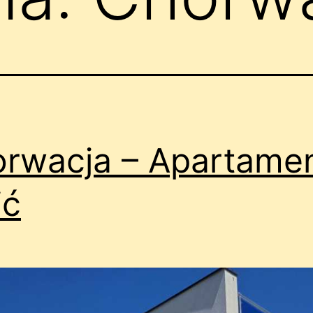
rwacja – Apartame
ić