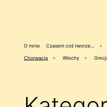
O mnie
Czasem coś tworze…
Ro
me
Chorwacja
Włochy
Grecj
Rozwiń
Rozwiń
menu
menu
Kategor