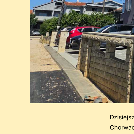
Dzisiejs
Chorwacj