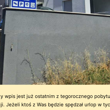
zy wpis jest już ostatnim z tegorocznego pobyt
i. Jeżeli ktoś z Was będzie spędzał urlop w ty