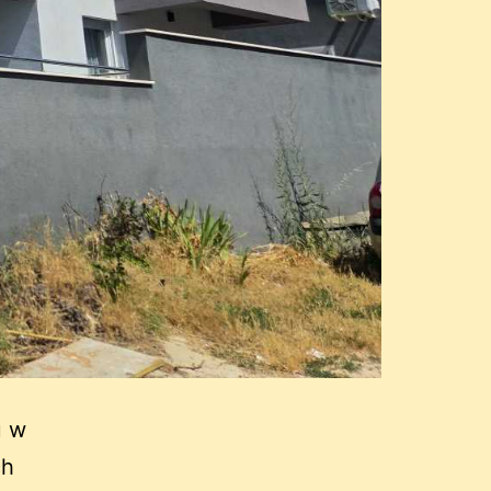
u w
ch