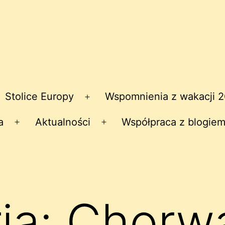
Stolice Europy
Wspomnienia z wakacji 
zwiń
Rozwiń
nu
menu
a
Aktualności
Współpraca z blogiem
Rozwiń
Rozwiń
menu
menu
ia:
Chorw