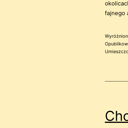
okolicac
fajnego
Wyróżnion
Opubliko
Umieszczo
Cho