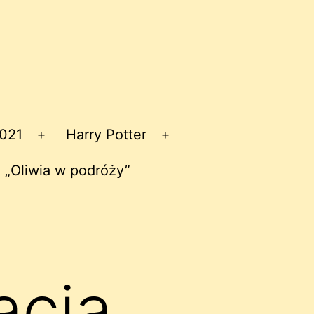
2021
Harry Potter
Rozwiń
Rozwiń
menu
menu
 „Oliwia w podróży”
acja