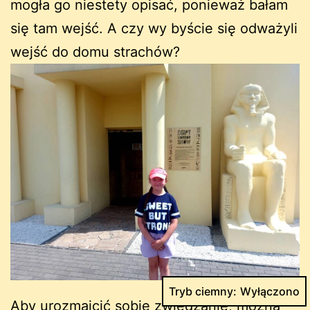
mogła go niestety opisać, ponieważ bałam
się tam wejść. A czy wy byście się odważyli
wejść do domu strachów?
Tryb ciemny:
Aby urozmaicić sobie zwiedzanie, można