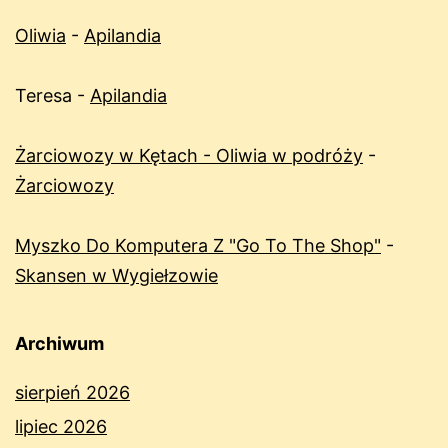
Oliwia
-
Apilandia
Teresa
-
Apilandia
Żarciowozy w Kętach - Oliwia w podróży
-
Żarciowozy
Myszko Do Komputera Z "Go To The Shop"
-
Skansen w Wygiełzowie
Archiwum
sierpień 2026
lipiec 2026