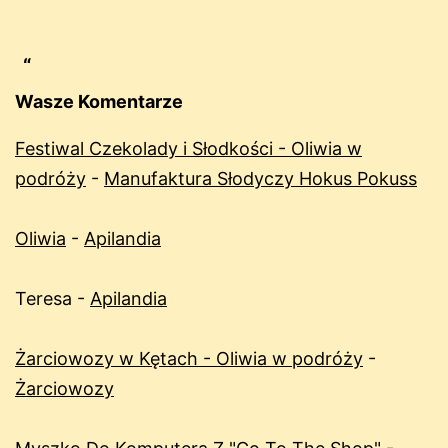
Wasze Komentarze
Festiwal Czekolady i Słodkości - Oliwia w
podróży
-
Manufaktura Słodyczy Hokus Pokuss
Oliwia
-
Apilandia
Teresa
-
Apilandia
Żarciowozy w Kętach - Oliwia w podróży
-
Żarciowozy