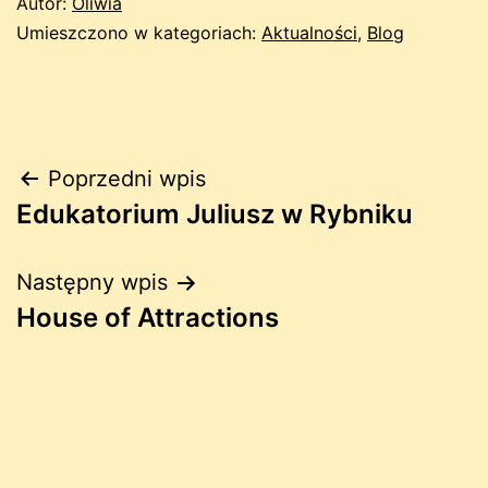
Autor:
Oliwia
Umieszczono w kategoriach:
Aktualności
,
Blog
Nawigacja
Poprzedni wpis
Edukatorium Juliusz w Rybniku
wpisu
Następny wpis
House of Attractions