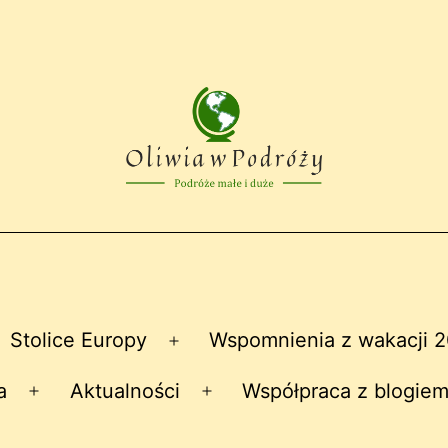
Stolice Europy
Wspomnienia z wakacji 
zwiń
Rozwiń
nu
menu
a
Aktualności
Współpraca z blogiem
Rozwiń
Rozwiń
menu
menu