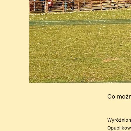
Co możn
Wyróżnion
Opubliko