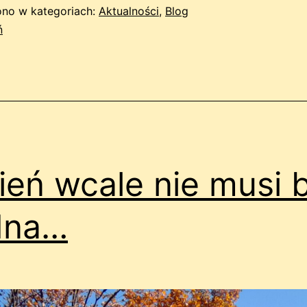
no w kategoriach:
Aktualności
,
Blog
ń
ień wcale nie musi 
dna…