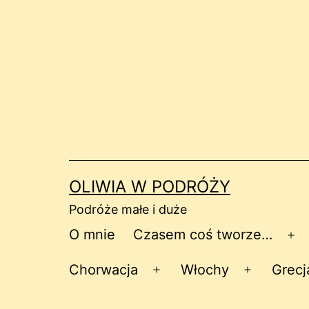
Przejdź
do
treści
OLIWIA W PODRÓŻY
Podróże małe i duże
O mnie
Czasem coś tworze…
Ro
me
Chorwacja
Włochy
Grecj
Rozwiń
Rozwiń
menu
menu