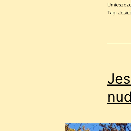
Umieszczo
Tagi
Jesie
Jes
nu