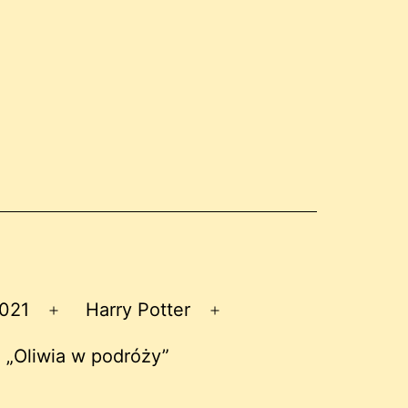
2021
Harry Potter
Rozwiń
Rozwiń
menu
menu
 „Oliwia w podróży”