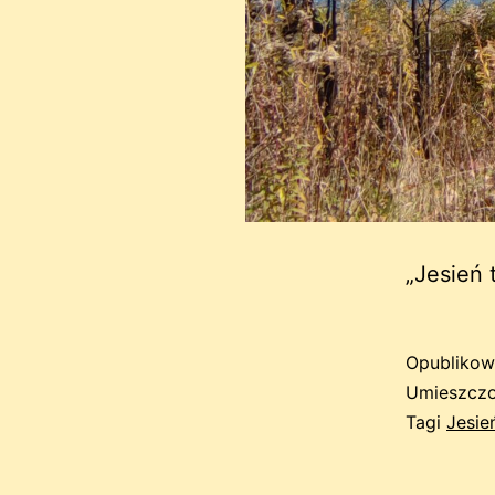
„Jesień 
Opubliko
Umieszczo
Tagi
Jesie