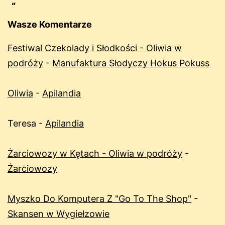
Wasze Komentarze
Festiwal Czekolady i Słodkości - Oliwia w
podróży
-
Manufaktura Słodyczy Hokus Pokuss
Oliwia
-
Apilandia
Teresa
-
Apilandia
Żarciowozy w Kętach - Oliwia w podróży
-
Żarciowozy
Myszko Do Komputera Z "Go To The Shop"
-
Skansen w Wygiełzowie