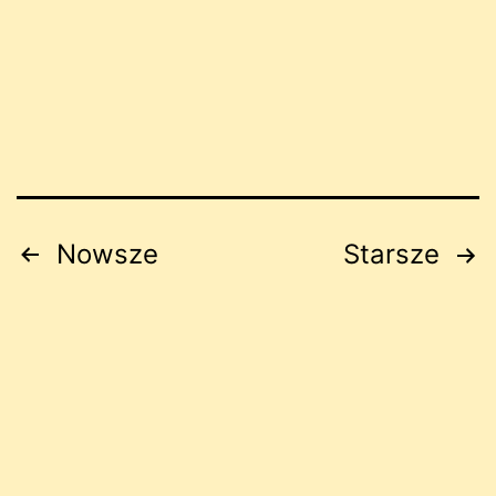
Stronicowanie
Nowsze
Starsze
wpisów